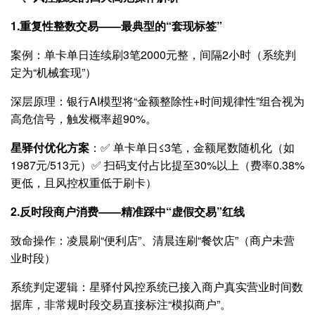
1.重复性整数交易——最典型的“套现标签”
案例：单卡单日连续刷3笔2000元整，间隔2小时（系统判
定为“机械套现”）
深层原理：银行AI模型将“金额整除性+时间规律性”组合视为
高危信号，触发概率超90%。
星驿付优化方案
：✅ 单卡单日≤3笔，金额尾数随机化（如
1987元/513元）✅ 扫码支付占比提至30%以上（费率0.38%
更低，且风控权重低于刷卡）
2.反时段商户消费——精准踩中“虚假交易”红线
致命操作：凌晨刷“便利店”、清晨连刷“餐饮店”（商户未营
业时段）
系统判定逻辑：星驿付风控系统已接入商户真实营业时间数
据库，非常规时段交易直接标注“模拟商户”。